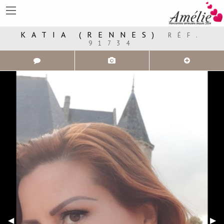
KATIA (RENNES)
RÉF.
91734
Plus
d'infos
Précédent
◀︎
Sui
▶︎