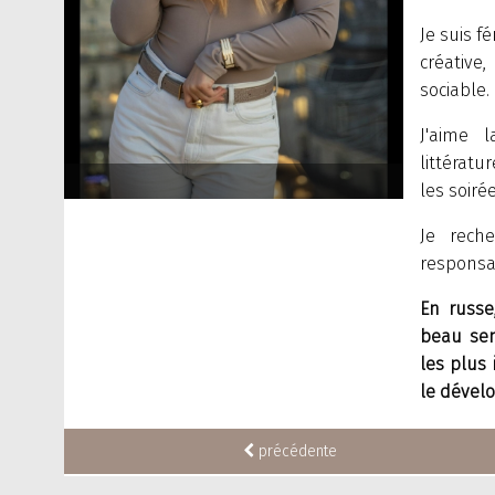
Je suis f
créative,
sociable.
J'aime l
littérat
les soiré
Je rech
responsa
En russe
beau sen
les plus 
le dével
précédente