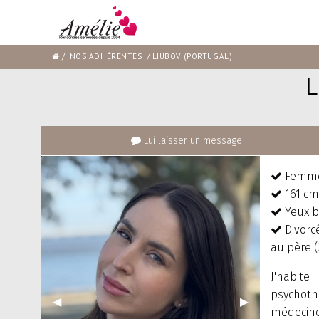
/
NOS ADHÉRENTES
PAGE
LIUBOV (PORTUGAL)
COURANTE
:
Lui laisser un message
Femme 
161 cm,
Yeux b
Divorcé
au père (
J'habi
psychoth
Précédent
◀︎
Suivant
▶︎
médecine