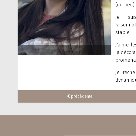
(un peu)
Je suis
raisonna
stable.
J'aime le
la décorat
promenade
Je reche
dynamiqu
précédente