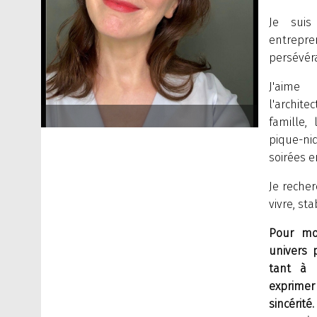
Je suis 
entrepr
persévéra
J'aime 
l'archite
famille,
pique-ni
soirées en
Je recher
vivre, sta
Pour mo
univers 
tant à 
exprimer
sincérité