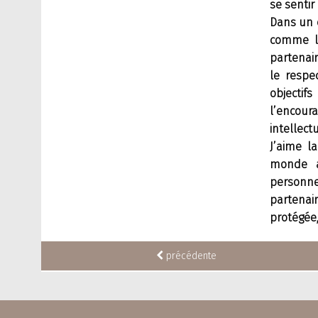
se sentir
Dans un c
comme la
partenair
le respe
object
l’encour
intellect
J’aime l
monde a
personne
partena
protégée,
précédente