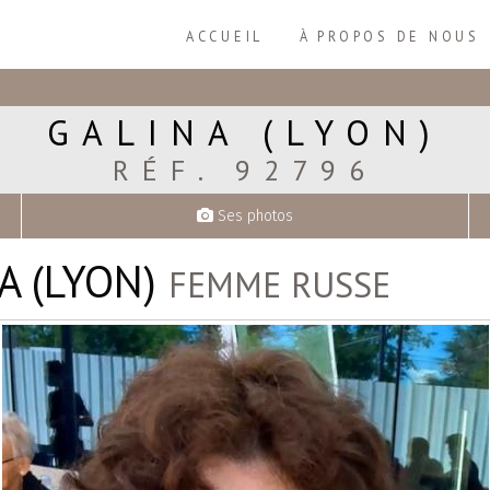
ACCUEIL
À PROPOS DE NOUS
GALINA (LYON)
RÉF. 92796
Ses photos
A (LYON)
FEMME RUSSE