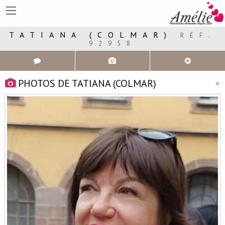
TATIANA (COLMAR)
RÉF.
92958
Plus
d'infos
PHOTOS DE TATIANA (COLMAR)
×