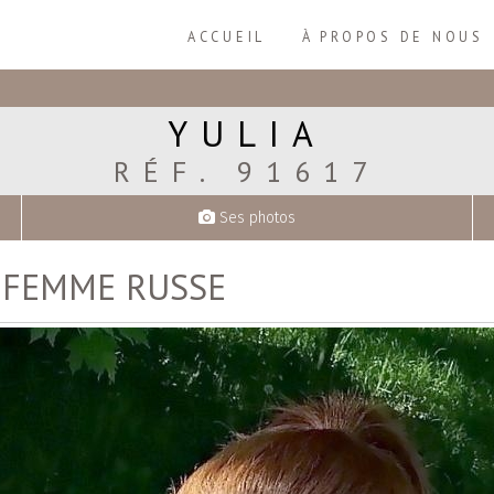
ACCUEIL
À PROPOS DE NOUS
YULIA
RÉF. 91617
Ses photos
A
FEMME RUSSE